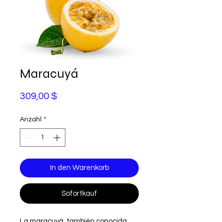
Maracuyá
Preis
309,00 $
Anzahl
*
In den Warenkorb
Sofortkauf
La maracuyá, también conocida