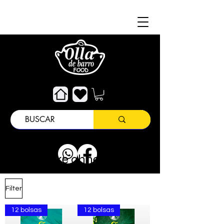
Um
Kundendienst
Getränke ohne Alkohol
Filter
12 bolsas
12 bolsas