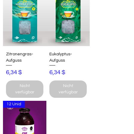
Zitronengras-
Eukalyptus-
Aufguss
Aufguss
Preis
Preis
6,34 $
6,34 $
Nicht
Nicht
verfügbar
verfügbar
12 Unid