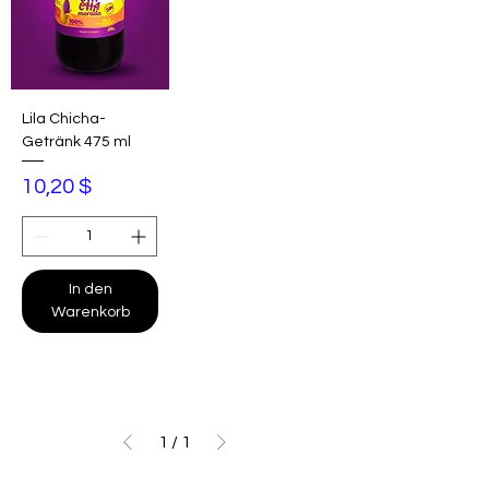
Lila Chicha-
Getränk 475 ml
Preis
10,20 $
In den
Warenkorb
1
/
1