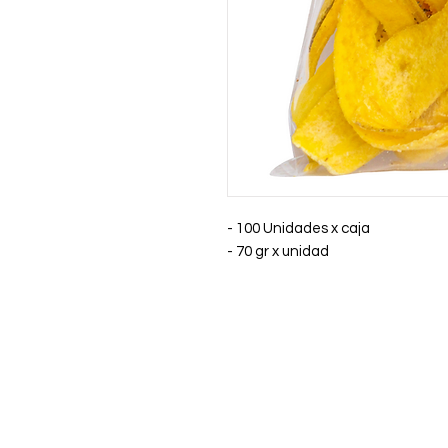
- 100 Unidades x caja
- 70 gr x unidad
Contáctenos
:
+51 975 266 876
atencion@olladebarrofood.com