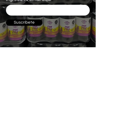
Suscríbete
Contáctenos
:
+51 975 266 876
atencion@olladebarrofood.com