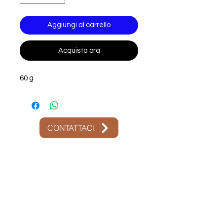
Aggiungi al carrello
Acquista ora
60 g
CONTATTACI
Contattaci:
+51 975 266 876
+051 975 266 876
atencion@olladebarrofood.com