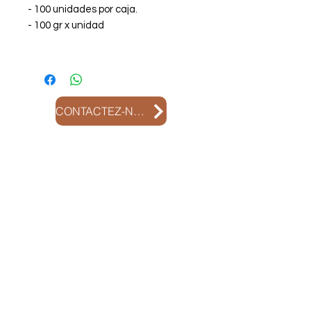
- 100 unidades por caja.
- 100 gr x unidad
CONTACTEZ-NOUS
Contactez-
nous:
+51 975 266 876
+51 975 266 876
attention@olladebarrofood.com