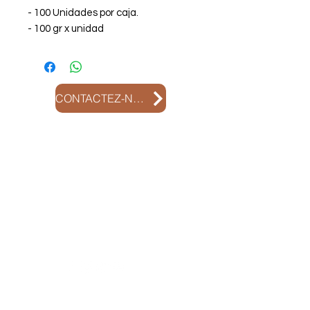
- 100 Unidades por caja.
- 100 gr x unidad
CONTACTEZ-NOUS
Contactez-
nous:
+51 975 266 876
+51 975 266 876
attention@olladebarrofood.com